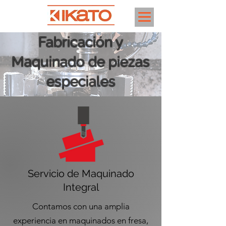
Fabricación y
Maquinado de piezas
especiales
Servicio de Maquinado
Integral
Contamos con una amplia
experiencia en maquinados en fresa,