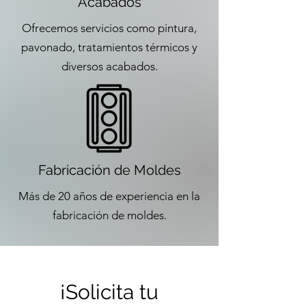
Acabados
Ofrecemos servicios como pintura,
pavonado, tratamientos térmicos y
diversos acabados.
Fabricación de Moldes
Más de 20 años de experiencia en la
fabricación de moldes.
¡Solicita tu