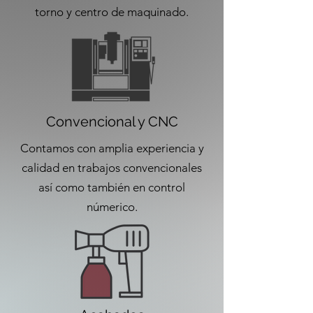
torno y centro de maquinado.
Convencional y CNC
Contamos con amplia experiencia y
calidad en trabajos convencionales
así como también en control
númerico.